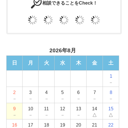
相談できることをCheck！
2026年8月
日
月
火
水
木
金
土
1
－
2
3
4
5
6
7
8
－
－
－
－
－
－
－
9
10
11
12
13
14
15
－
－
－
－
－
△
△
16
17
18
19
20
21
22