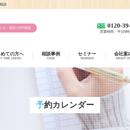
相談
0120-39
うち・家計のFP相談
営業時間：平日9時
じめての方へ
相談事例
セミナー
会社案
ST TIME USERS
CASE
SEMINAR
ABOUT U
予約カレンダー