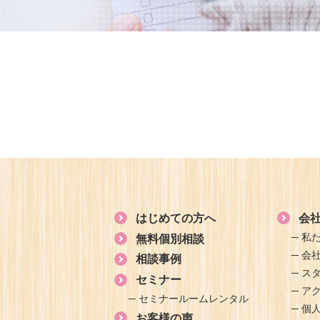
はじめての方へ
会
私
無料個別相談
会
相談事例
ス
セミナー
ア
セミナールームレンタル
個
お客様の声