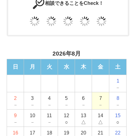
相談できることをCheck！
2026年8月
日
月
火
水
木
金
土
1
－
2
3
4
5
6
7
8
－
－
－
－
－
－
－
9
10
11
12
13
14
15
－
－
－
○
△
△
○
16
17
18
19
20
21
22