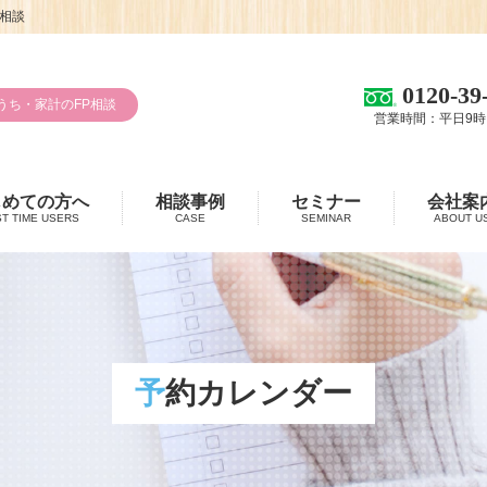
相談
0120-39
うち・家計のFP相談
営業時間：平日9時
じめての方へ
相談事例
セミナー
会社案
ST TIME USERS
CASE
SEMINAR
ABOUT U
予約カレンダー