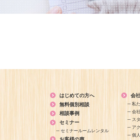
はじめての方へ
会
私
無料個別相談
会
相談事例
ス
セミナー
ア
セミナールームレンタル
個
お客様の声