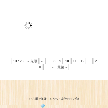
10 / 23
« 先頭
«
...
8
9
10
11
12
...
2
0
...
»
最後 »
北九州で保険・おうち・家計のFP相談