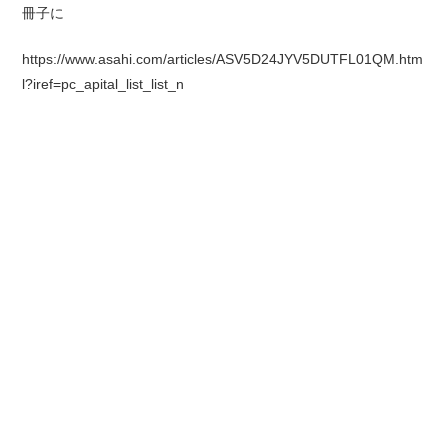
冊子に
https://www.asahi.com/articles/ASV5D24JYV5DUTFL01QM.htm
l?iref=pc_apital_list_list_n