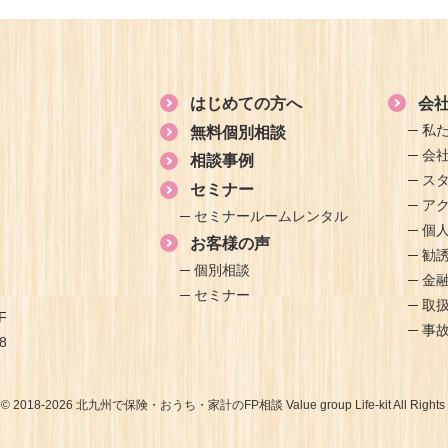
はじめての方へ
会
私
無料個別相談
会
相談事例
ス
セミナー
ア
セミナールームレンタル
個
お客様の声
勧
個別相談
金
セミナー
取
F
事
8
t © 2018-2026 北九州で保険・おうち・家計のFP相談 Value group Life-kit All Rights 