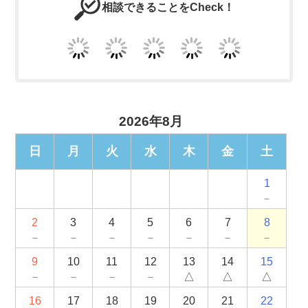
相談できることをCheck！
2026年8月
日
月
火
水
木
金
土
1
－
2
3
4
5
6
7
8
－
－
－
－
－
－
－
9
10
11
12
13
14
15
－
－
－
－
△
△
△
16
17
18
19
20
21
22