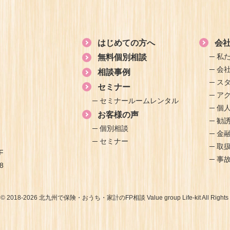
はじめての方へ
会
私
無料個別相談
会
相談事例
ス
セミナー
ア
セミナールームレンタル
個
お客様の声
勧
個別相談
金
セミナー
取
F
事
8
t © 2018-2026 北九州で保険・おうち・家計のFP相談 Value group Life-kit All Rights 