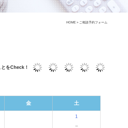
HOME
>
ご相談予約フォーム
とをCheck！
金
土
1
－