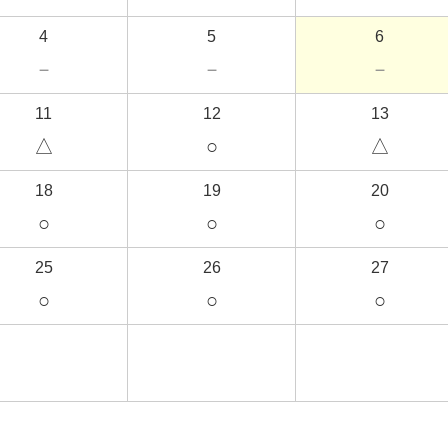
4
5
6
－
－
－
11
12
13
△
○
△
18
19
20
○
○
○
25
26
27
○
○
○