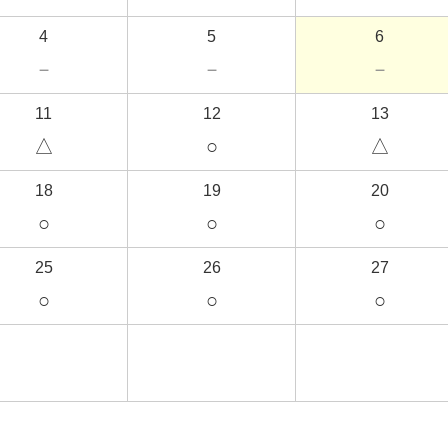
4
5
6
－
－
－
11
12
13
△
○
△
18
19
20
○
○
○
25
26
27
○
○
○