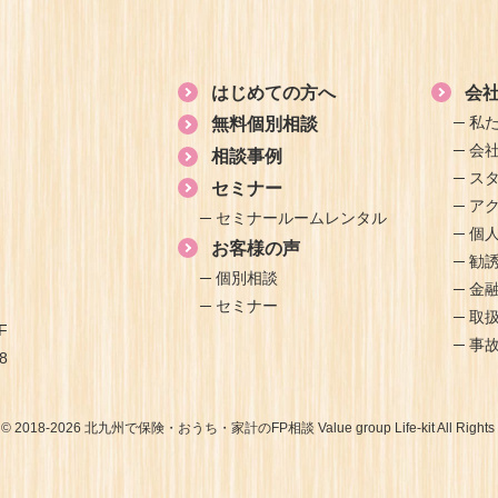
はじめての方へ
会
私
無料個別相談
会
相談事例
ス
セミナー
ア
セミナールームレンタル
個
お客様の声
勧
個別相談
金
セミナー
取
F
事
8
t © 2018-2026 北九州で保険・おうち・家計のFP相談 Value group Life-kit All Rights 