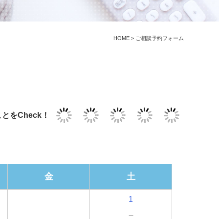
HOME
>
ご相談予約フォーム
とをCheck！
金
土
1
－