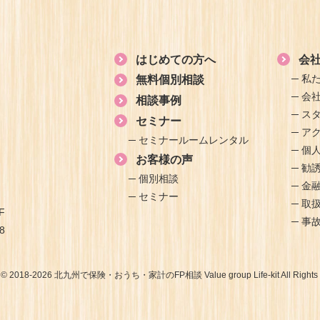
はじめての方へ
会
私
無料個別相談
会
相談事例
ス
セミナー
ア
セミナールームレンタル
個
お客様の声
勧
個別相談
金
セミナー
取
F
事
8
t © 2018-2026 北九州で保険・おうち・家計のFP相談 Value group Life-kit All Rights 