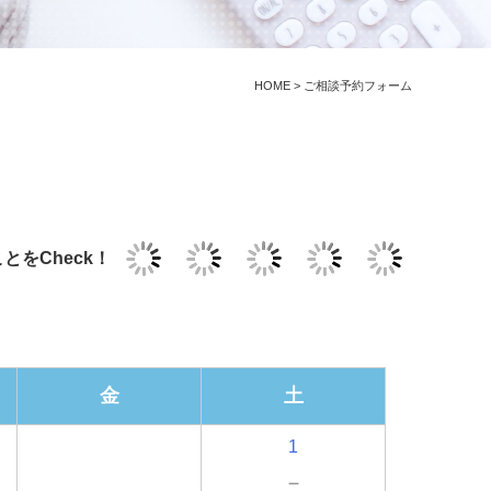
HOME
>
ご相談予約フォーム
とをCheck！
金
土
1
－