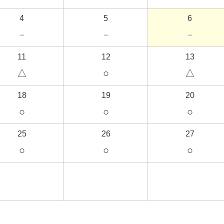
4
5
6
－
－
－
11
12
13
△
○
△
18
19
20
○
○
○
25
26
27
○
○
○