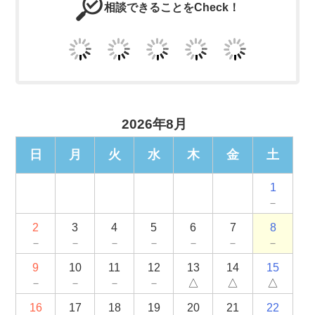
相談できることをCheck！
2026年8月
日
月
火
水
木
金
土
1
－
2
3
4
5
6
7
8
－
－
－
－
－
－
－
9
10
11
12
13
14
15
－
－
－
－
△
△
△
16
17
18
19
20
21
22