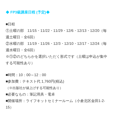
◆
FP3級講座日程 (予定)
◆
■日程
①土曜の部 11/15・11/22・11/29・12/6・12/13・12/20（毎
週土曜日・全6回）
②水曜の部 11/19・11/26・12/3・12/10・12/17・12/24（毎
週水曜日・全6回）
※①②のどちらかを選択いただく形式です（土曜は申込が集中
する可能性あり）
■時間：10：00～12：00
■参加費：テキスト代 1,760円(税込)
（※出版社が値上げする可能性あり）
■必要なもの：筆記用具・電卓
■開催場所：ライフキットセミナールーム（小倉北区金田1-2-
15）