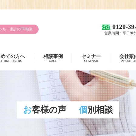
0120-39
うち・家計のFP相談
営業時間：平日9時
じめての方へ
相談事例
セミナー
会社案
ST TIME USERS
CASE
SEMINAR
ABOUT U
お客様の声
個別相談