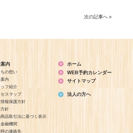
次の記事へ »
社案内
ホーム
たちの想い
WEB予約カレンダー
社案内
サイトマップ
タッフ紹介
クセスマップ
法人の方へ
人情報保護方針
誘方針
融商品取引法に基づく表示
扱金融機関
故時の連絡先