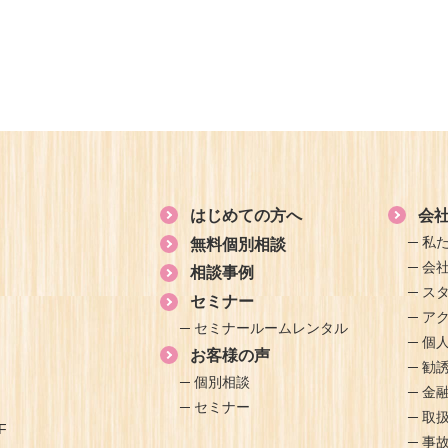
はじめての方へ
会
私
無料個別相談
会
相談事例
ス
セミナー
ア
セミナールームレンタル
個
お客様の声
勧
個別相談
金
セミナー
取
F
事