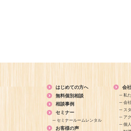
はじめての方へ
会
私
無料個別相談
会
相談事例
ス
セミナー
ア
セミナールームレンタル
個
お客様の声