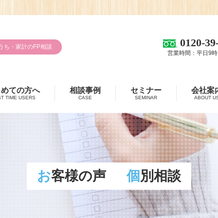
0120-39
うち・家計のFP相談
営業時間：平日9時
じめての方へ
相談事例
セミナー
会社案
ST TIME USERS
CASE
SEMINAR
ABOUT U
お客様の声
個別相談