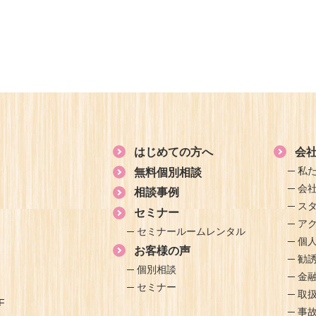
はじめての方へ
会
私
無料個別相談
会
相談事例
ス
セミナー
ア
セミナールームレンタル
個
お客様の声
勧
個別相談
金
セミナー
取
F
事