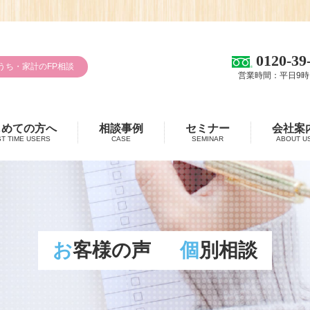
0120-39
うち・家計のFP相談
営業時間：平日9時
じめての方へ
相談事例
セミナー
会社案
ST TIME USERS
CASE
SEMINAR
ABOUT U
お客様の声
個別相談