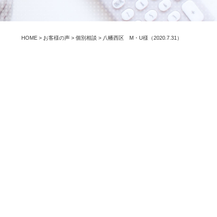
HOME
>
お客様の声
>
個別相談
>
八幡西区 M・U様（2020.7.31）