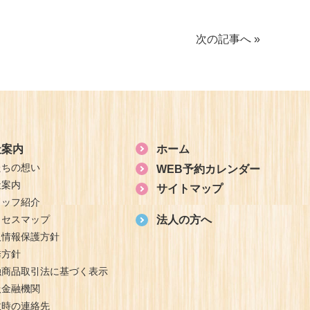
次の記事へ »
社案内
ホーム
たちの想い
WEB予約カレンダー
社案内
サイトマップ
タッフ紹介
クセスマップ
法人の方へ
人情報保護方針
誘方針
融商品取引法に基づく表示
扱金融機関
故時の連絡先