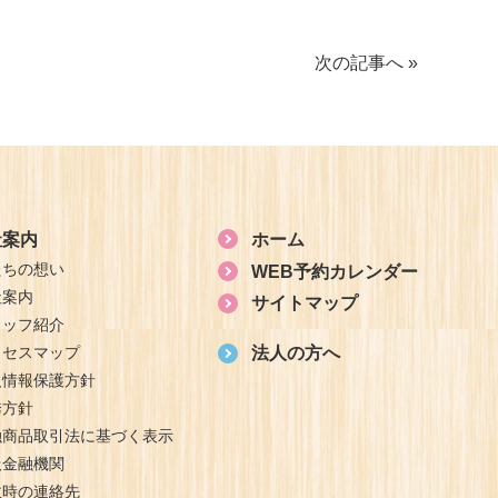
次の記事へ »
社案内
ホーム
たちの想い
WEB予約カレンダー
社案内
サイトマップ
タッフ紹介
クセスマップ
法人の方へ
人情報保護方針
誘方針
融商品取引法に基づく表示
扱金融機関
故時の連絡先