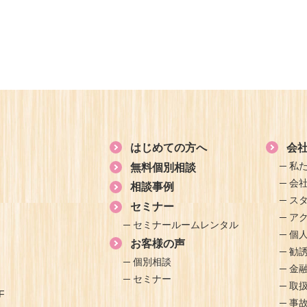
はじめての方へ
会
私
無料個別相談
会
相談事例
ス
セミナー
ア
セミナールームレンタル
個
お客様の声
勧
個別相談
金
セミナー
取
F
事