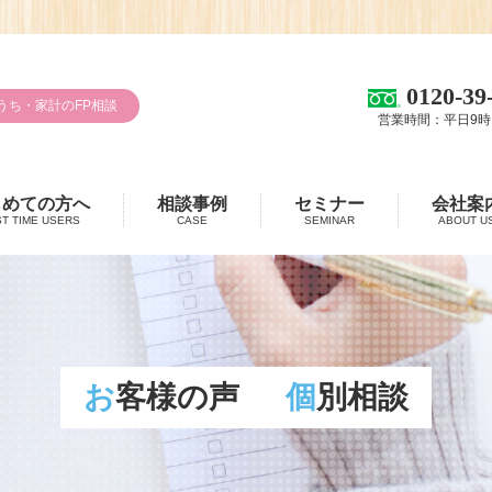
0120-39
うち・家計のFP相談
営業時間：平日9時
じめての方へ
相談事例
セミナー
会社案
ST TIME USERS
CASE
SEMINAR
ABOUT U
お客様の声
個別相談