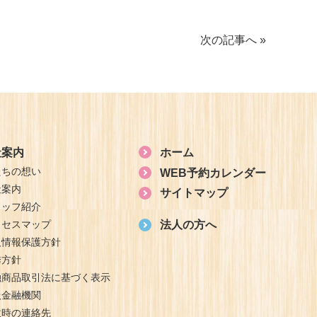
次の記事へ »
社案内
ホーム
たちの想い
WEB予約カレンダー
社案内
サイトマップ
タッフ紹介
クセスマップ
法人の方へ
人情報保護方針
誘方針
融商品取引法に基づく表示
扱金融機関
故時の連絡先