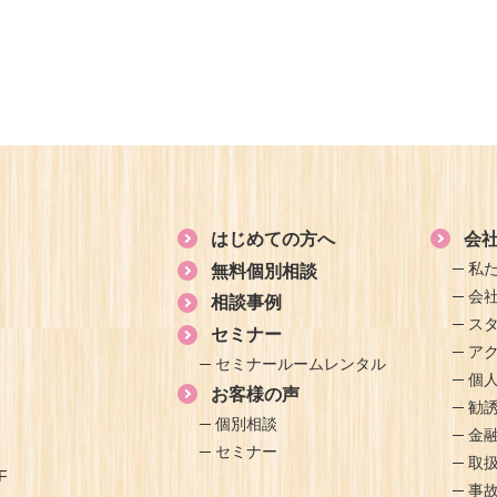
はじめての方へ
会
私
無料個別相談
会
相談事例
ス
セミナー
ア
セミナールームレンタル
個
お客様の声
勧
個別相談
金
セミナー
取
F
事