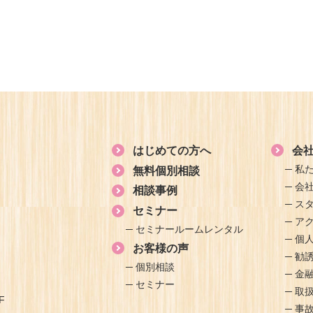
はじめての方へ
会
私
無料個別相談
会
相談事例
ス
セミナー
ア
セミナールームレンタル
個
お客様の声
勧
個別相談
金
セミナー
取
F
事