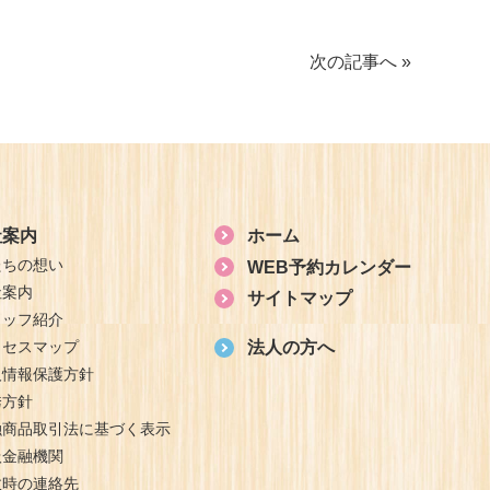
次の記事へ »
社案内
ホーム
たちの想い
WEB予約カレンダー
社案内
サイトマップ
タッフ紹介
クセスマップ
法人の方へ
人情報保護方針
誘方針
融商品取引法に基づく表示
扱金融機関
故時の連絡先