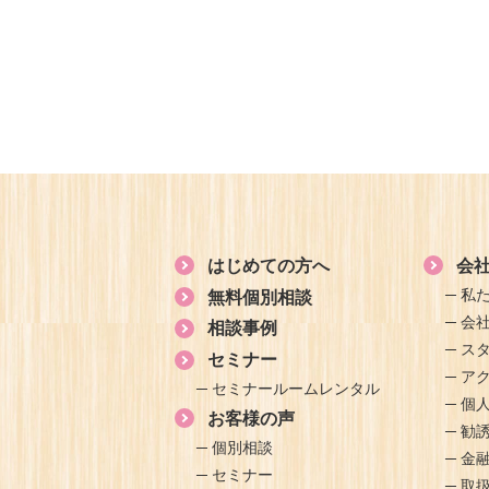
はじめての方へ
会
私
無料個別相談
会
相談事例
ス
セミナー
ア
セミナールームレンタル
個
お客様の声
勧
個別相談
金
セミナー
取