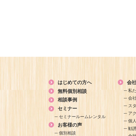
はじめての方へ
会
私
無料個別相談
会
相談事例
ス
セミナー
ア
セミナールームレンタル
個
お客様の声
勧
個別相談
金