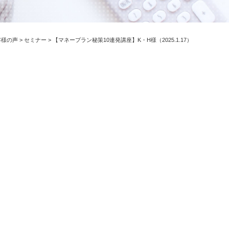
客様の声
>
セミナー
>
【マネープラン秘策10連発講座】K・H様（2025.1.17）