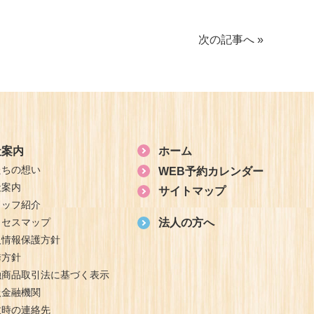
次の記事へ »
社案内
ホーム
たちの想い
WEB予約カレンダー
社案内
サイトマップ
タッフ紹介
クセスマップ
法人の方へ
人情報保護方針
誘方針
融商品取引法に基づく表示
扱金融機関
故時の連絡先