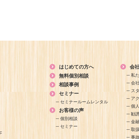
はじめての方へ
会
私
無料個別相談
会
相談事例
ス
セミナー
ア
セミナールームレンタル
個
お客様の声
勧
個別相談
金
セミナー
取
F
事