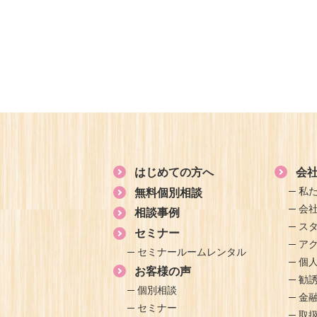
はじめての方へ
会
私
無料個別相談
会
相談事例
ス
セミナー
ア
セミナールームレンタル
個
お客様の声
勧
個別相談
金
セミナー
取