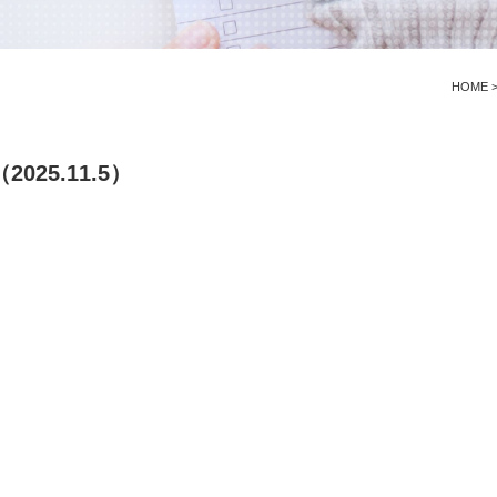
HOME
25.11.5）
。