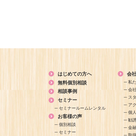
はじめての方へ
会
私
無料個別相談
会
相談事例
ス
セミナー
ア
セミナールームレンタル
個
お客様の声
勧
個別相談
金
セミナー
取