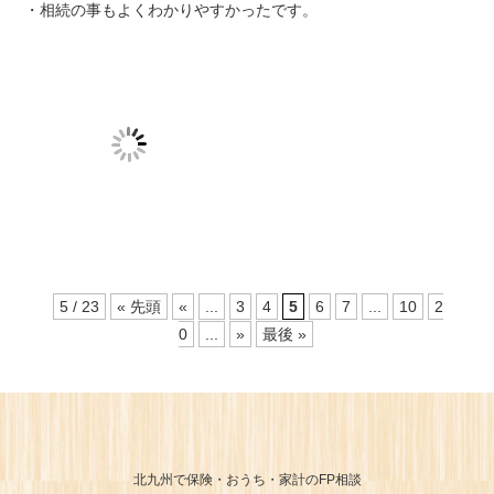
・相続の事もよくわかりやすかったです。
5 / 23
« 先頭
«
...
3
4
5
6
7
...
10
2
0
...
»
最後 »
北九州で保険・おうち・家計のFP相談