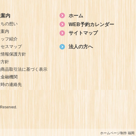
社案内
ホーム
たちの想い
WEB予約カレンダー
社案内
サイトマップ
タッフ紹介
クセスマップ
法人の方へ
人情報保護方針
誘方針
融商品取引法に基づく表示
扱金融機関
故時の連絡先
Reserved.
ホームページ制作 福岡