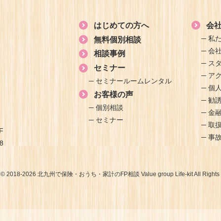
はじめての方へ
会
私
無料個別相談
会
相談事例
ス
セミナー
ア
セミナールームレンタル
個
お客様の声
勧
個別相談
金
セミナー
取
F
事
8
t © 2018-2026 北九州で保険・おうち・家計のFP相談 Value group Life-kit All Rights 