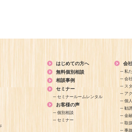
はじめての方へ
会
私
無料個別相談
会
相談事例
ス
セミナー
ア
セミナールームレンタル
個
お客様の声
勧
個別相談
金
セミナー
取
F
事