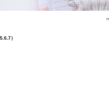
H
.6.7）