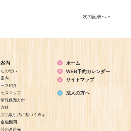
次の記事へ »
社案内
ホーム
たちの想い
WEB予約カレンダー
社案内
サイトマップ
タッフ紹介
クセスマップ
法人の方へ
人情報保護方針
誘方針
融商品取引法に基づく表示
扱金融機関
故時の連絡先